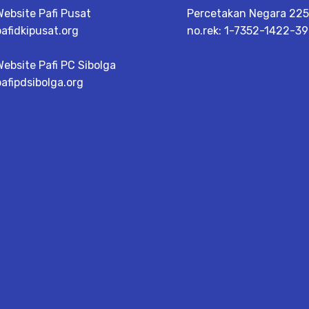
Website Pafi Pusat
Percetakan Negara 2251
pafidkipusat.org
no.rek: 1-7352-1422-3
Website Pafi PC Sibolga
pafipdsibolga.org