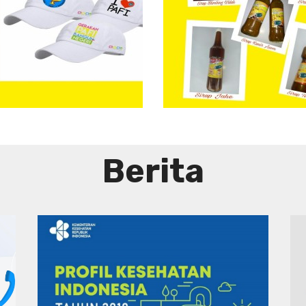
Aneka
Sirup
Herbal
Tradisional
Berita