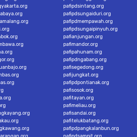
gyakarta.org
pafipdsintang.org
rabaya.org
pafipdsungaiduri.org
tamalang.org
pafipdmempawah.org
i.org
pafipdsungaipinyuh.org
mbok.org
pafianjungan.org
mbawa.org
pafimandor.org
ma.org
pafipahunam.org
or.org
pafipdngabang.org
buanbajo.org
pafisegedong.org
mbas.org
pafijungkat.org
as.org
pafipdpontianak.org
rg
pafisosok.org
a.org
pafitayan.org
org
pafimeliau.org
ngkayang.org
pafisandai.org
akau.org
pafitelukbatang.org
ngkawang.org
pafipdpangkalanbun.org
karangan.org
pafipdsampit.org