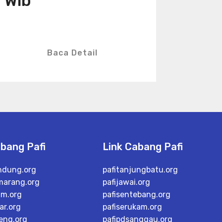
Wib
Baca Detail
abang Pafi
Link Cabang Pafi
ndung.org
pafitanjungbatu.org
marang.org
pafijawai.org
im.org
pafisentebang.org
ar.org
pafiserukam.org
teng.org
pafipdsanggau.org