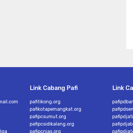
Link Cabang Pafi
Link C
mail.com
pafitikong.org
pafipdba
pafikotapemangkat.org
pafipdse
pafipcsumut.org
pafipdjat
pafipcsidikalang.org
pafipdjab
lga
pafipcnias.org
pafipdja