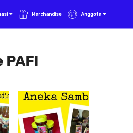
masi
Merchandise
Anggota
 PAFI
Aneka Sambal
Aneka
Sambal