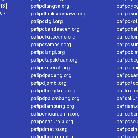
3 |
pafipdlangsa.org
pafipdyo
997
pafipdlhokseumawe.org
pafipdsu
pafipcsigli.org
pafipcko
pafipcbandaaceh.org
pafipdbal
pafipckutacane.org
pafipdlo
pafipcsamosir.org
pafipdsu
pafipclangi.org
pafipdbi
pafipctapaktuan.org
pafipdbog
pafipcsiberut.org
pafipcla
pafipdpadang.org
pafipdsa
pafipdjambi.org
pafipdteb
pafipdbengkulu.org
pafiliku.o
pafipdpalembang.org
pafisekur
pafipdlampung.org
pafiriam.
pafipcmuaraenim.org
pafipdbe
pafipcbaturaja.org
pafipcsel
pafipdmetro.org
pafipdsi
pafipdbelitung.org
pafibalai