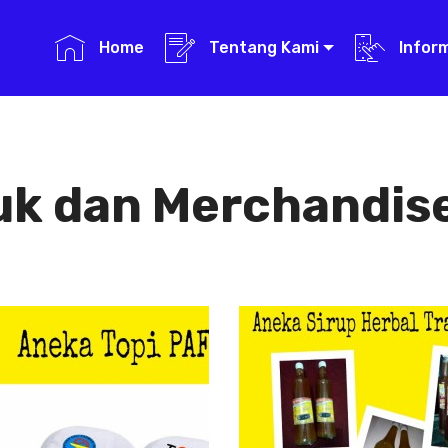
Home
Tentang Kami
Infor
uk dan Merchandise
Aneka Topi PAFI
Aneka Sirup
Herbal
Aneka Topi
Tradisional
PAFI