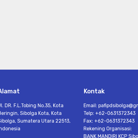
Alamat
Kontak
Jl. DR. F.L.Tobing No.35, Kota
Email:
pafipdsibolga@g
Beringin, Sibolga Kota, Kota
Telp: +62-0631372343
Sibolga, Sumatera Utara 22513,
Fax: +62-0631372343
Indonesia
Rekening Organisasi:
BANK MANDIRI KCP Sibo