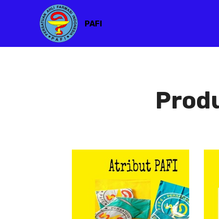
PAFI
Prod
Atribut PAFI
Atribut
PAFI